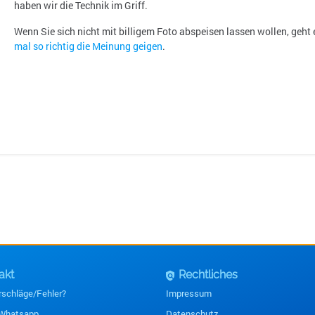
haben wir die Technik im Griff.
Wenn Sie sich nicht mit billigem Foto abspeisen lassen wollen, geht
mal so richtig die Meinung geigen
.
akt
Rechtliches
policy
rschläge/Fehler?
Impressum
 Whatsapp
Datenschutz