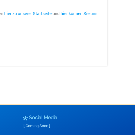
 es
hier zu unserer Startseite
und
hier können Sie uns
Social Media
hub
[ Coming Soon ]